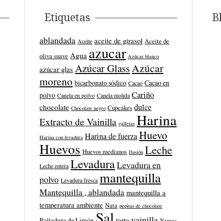
Etiquetas
B
ablandada
aceite de girasol
Aceite de
Aceite
azucar
Agua
oliva suave
Azúcar blanco
Azúcar
Azúcar Glass
azúcar glas
moreno
bicarbonato sódico
Cacao en
Cacao
Cariño
polvo
Canela en polvo
Canela molida
dulce
chocolate
Cupcakes
Chocolate negro
Harina
Extracto de Vainilla
galletas
Huevo
Harina de fuerza
Harina con levadura
Huevos
Leche
Huevos medianos
Ilusión
Levadura
Levadura en
Leche entera
mantequilla
polvo
Levadura fresca
Mantequilla , ablandada
mantequilla a
temperatura ambiente
Nata
pepitas de chocolate
Sal
vainilla
tarta
Ralladura de Limón
Yemas