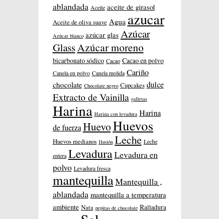
ablandada
aceite de girasol
Aceite
azucar
Agua
Aceite de oliva suave
Azúcar
azúcar glas
Azúcar blanco
Azúcar moreno
Glass
bicarbonato sódico
Cacao en polvo
Cacao
Cariño
Canela en polvo
Canela molida
dulce
chocolate
Cupcakes
Chocolate negro
Extracto de Vainilla
galletas
Harina
Harina
Harina con levadura
Huevos
Huevo
de fuerza
Leche
Huevos medianos
Leche
Ilusión
Levadura
Levadura en
entera
polvo
Levadura fresca
mantequilla
Mantequilla ,
ablandada
mantequilla a temperatura
ambiente
Ralladura
Nata
pepitas de chocolate