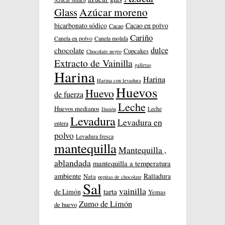
Azúcar blanco
Azúcar moreno
Glass
bicarbonato sódico
Cacao en polvo
Cacao
Cariño
Canela en polvo
Canela molida
dulce
chocolate
Cupcakes
Chocolate negro
Extracto de Vainilla
galletas
Harina
Harina
Harina con levadura
Huevos
Huevo
de fuerza
Leche
Huevos medianos
Leche
Ilusión
Levadura
Levadura en
entera
polvo
Levadura fresca
mantequilla
Mantequilla ,
ablandada
mantequilla a temperatura
ambiente
Ralladura
Nata
pepitas de chocolate
Sal
vainilla
tarta
de Limón
Yemas
Zumo de Limón
de huevo