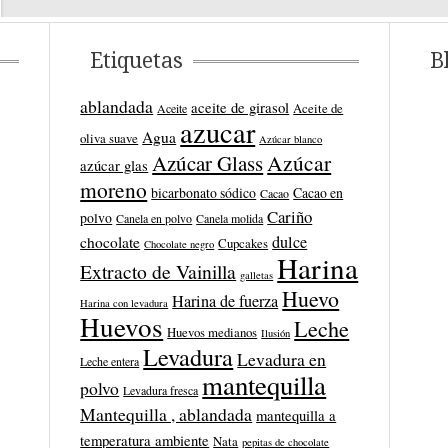
Etiquetas
B
ablandada
aceite de girasol
Aceite de
Aceite
azucar
Agua
oliva suave
Azúcar blanco
Azúcar
Azúcar Glass
azúcar glas
moreno
bicarbonato sódico
Cacao en
Cacao
Cariño
polvo
Canela en polvo
Canela molida
dulce
chocolate
Cupcakes
Chocolate negro
Harina
Extracto de Vainilla
galletas
Huevo
Harina de fuerza
Harina con levadura
Huevos
Leche
Huevos medianos
Ilusión
Levadura
Levadura en
Leche entera
mantequilla
polvo
Levadura fresca
Mantequilla , ablandada
mantequilla a
temperatura ambiente
Nata
pepitas de chocolate