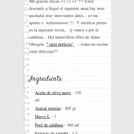
Mil gracias chicas <3 <3 <3 !!!! Estoy
deseando q llegué el siguiente aunq hay unas
quedadas muy interesantes antes... yo me
apunto a todassssssssss !!! Y mientras pienso
en la siguiente receta... :p vamos a por la
calabaza... Del maravilloso libro de Alma
Obregón
" tarta perfecta"
...todas las recetas
están delicosas!!!
Ingredients:
Aceite de oliva suave
-
150
ml
Azúcar moreno
-
405 gr
Huevo L
-
3
Puré de calabaza
-
360 ml
Extracto de vainilla
-
1,5