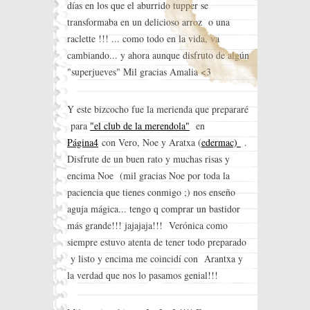
días en los que el aburrido tupper se
transformaba en un delicioso arroz o una
raclette !!! ... como todo en la vida, va
cambiando... y ahora aunque disfruto de algún
"superjueves" Mil gracias Amalia <3
Y este bizcocho fue la merienda que prepararé
para
"el club de la merendola"
en
Página4
con Vero, Noe y Aratxa (
edermac)
.
Disfrute de un buen rato y muchas risas y
encima Noe (mil gracias Noe por toda la
paciencia que tienes conmigo ;) nos enseño
aguja mágica... tengo q comprar un bastidor
más grande!!! jajajaja!!! Verónica como
siempre estuvo atenta de tener todo preparado
y listo y encima me coincidí con Arantxa y
la verdad que nos lo pasamos genial!!!