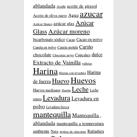
ablandada
aceite de girasol
Aceite
azucar
Agua
Aceite de oliva suave
Azúcar
azúcar glas
Azúcar blanco
Azúcar moreno
Glass
bicarbonato sódico
Cacao en polvo
Cacao
Cariño
Canela en polvo
Canela molida
dulce
chocolate
Cupcakes
Chocolate negro
Extracto de Vainilla
galletas
Harina
Harina
Harina con levadura
Huevos
Huevo
de fuerza
Leche
Huevos medianos
Leche
Ilusión
Levadura
Levadura en
entera
polvo
Levadura fresca
mantequilla
Mantequilla ,
ablandada
mantequilla a temperatura
ambiente
Ralladura
Nata
pepitas de chocolate