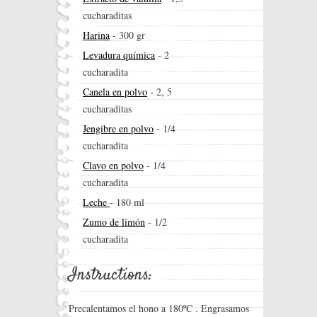
cucharaditas
Harina
-
300 gr
Levadura química
-
2
cucharadita
Canela en polvo
-
2, 5
cucharaditas
Jengibre en polvo
-
1/4
cucharadita
Clavo en polvo
-
1/4
cucharadita
Leche
-
180 ml
Zumo de limón
-
1/2
cucharadita
Instructions:
Precalentamos el hono a 180ºC . Engrasamos