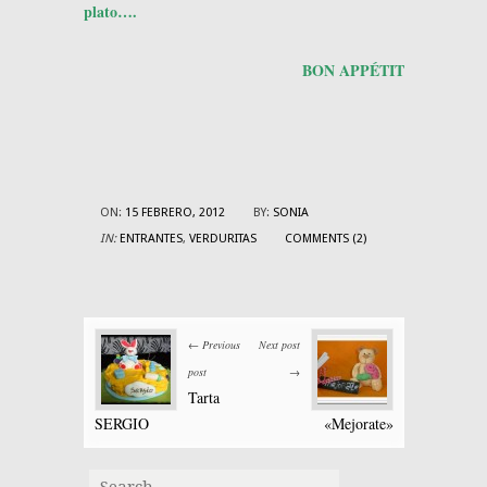
plato….
BON APPÉTIT
ON:
15 FEBRERO, 2012
BY:
SONIA
IN:
ENTRANTES
,
VERDURITAS
COMMENTS (2)
← Previous
Next post
post
→
Tarta
SERGIO
«Mejorate»