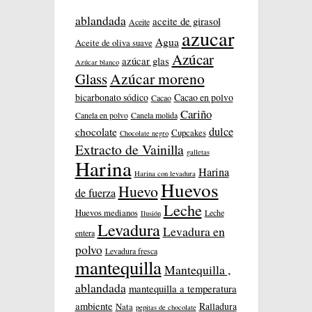
ablandada
aceite de girasol
Aceite
azucar
Agua
Aceite de oliva suave
Azúcar
azúcar glas
Azúcar blanco
Azúcar moreno
Glass
bicarbonato sódico
Cacao en polvo
Cacao
Cariño
Canela en polvo
Canela molida
dulce
chocolate
Cupcakes
Chocolate negro
Extracto de Vainilla
galletas
Harina
Harina
Harina con levadura
Huevos
Huevo
de fuerza
Leche
Huevos medianos
Leche
Ilusión
Levadura
Levadura en
entera
polvo
Levadura fresca
mantequilla
Mantequilla ,
ablandada
mantequilla a temperatura
ambiente
Ralladura
Nata
pepitas de chocolate