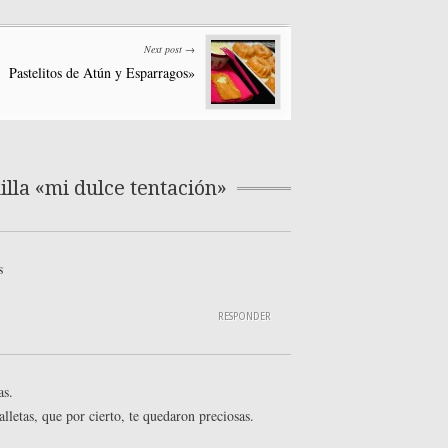
Next post →
Pastelitos de Atún y Esparragos»
lla «mi dulce tentación»
s
RESPONDER
as.
lletas, que por cierto, te quedaron preciosas.