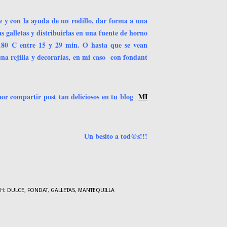
te y con la ayuda de un rodillo, dar forma a una
s galletas y distribuirlas en una fuente de horno
 180 C entre 15 y 29 min. O hasta que se vean
na rejilla y decorarlas, en mi caso con fondant
por compartir post tan deliciosos en tu blog
MI
Un besito a tod@s!!!
TH:
DULCE
,
FONDAT
,
GALLETAS
,
MANTEQUILLA