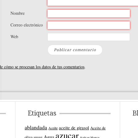
Nombre
Correo electrónico
Web
e cómo se procesan los datos de tus comentarios
.
Etiquetas
B
ablandada
aceite de girasol
Aceite de
Aceite
azucar
Agua
oliva suave
Azúcar blanco