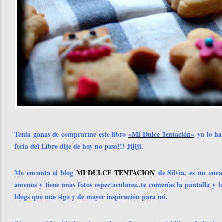
Tenía ganas de comprarme este libro
«Mi Dulce Tentación»
ya lo hab
feria del Libro dije de hoy no pasa!!! Jijiji.
Me encanta el blog
MI DULCE TENTACION
de Silvia, es un enc
amenos y tiene unas fotos espectaculares..te comerías la pantalla y l
blogs que más sigo y de mayor inspiración para mi.