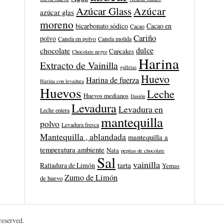
Azúcar
Azúcar Glass
azúcar glas
moreno
bicarbonato sódico
Cacao en
Cacao
Cariño
polvo
Canela en polvo
Canela molida
dulce
chocolate
Cupcakes
Chocolate negro
Harina
Extracto de Vainilla
galletas
Huevo
Harina de fuerza
Harina con levadura
Huevos
Leche
Huevos medianos
Ilusión
Levadura
Levadura en
Leche entera
mantequilla
polvo
Levadura fresca
Mantequilla , ablandada
mantequilla a
temperatura ambiente
Nata
pepitas de chocolate
Sal
vainilla
tarta
Ralladura de Limón
Yemas
Zumo de Limón
de huevo
 reserved.