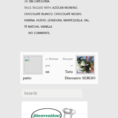
IN:
SIN CATEGORÍA
TAGS:
TAGGED WITH:
AZÚCAR MORENO
,
CHOCOLATE BLANCO
,
CHOCOLATE NEGRO
,
HARINA
,
HUEVO
,
LEVADURA
,
MANTEQUILLA
,
SAL
,
TÉ MATCHA
,
VAINILLA
NO COMMENTS.
← Previous
Next post
post
→
un
Tarta
patito
Dinosaurio SERGIO