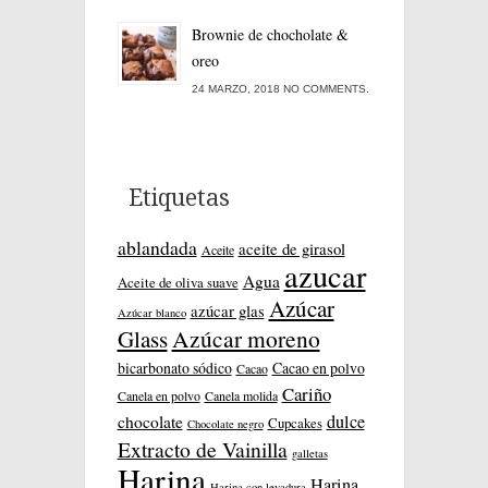
Brownie de chocholate &
oreo
24 MARZO, 2018 NO COMMENTS.
Etiquetas
ablandada
aceite de girasol
Aceite
azucar
Agua
Aceite de oliva suave
Azúcar
azúcar glas
Azúcar blanco
Azúcar moreno
Glass
bicarbonato sódico
Cacao en polvo
Cacao
Cariño
Canela en polvo
Canela molida
dulce
chocolate
Cupcakes
Chocolate negro
Extracto de Vainilla
galletas
Harina
Harina
Harina con levadura