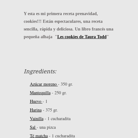
Y esta es mi primera receta prenavidad,
cookies!!! Están espectaculares, una receta
sencilla, rápida y deliciosa. Un libro francés una
pequeña alhaja "
Les cookies de Taura Todd
"
Ingredients:
Azúcar moreno
-
350 gr.
Mantequilla
-
250 gr.
Huevo
-
1
Harina
-
375 gr.
Vainilla
-
1 cucharadita
Sal
-
una pizca
Té matcha
-
1 cucharadita