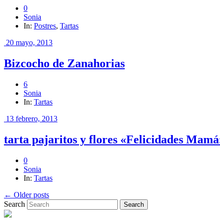
0
Sonia
In:
Postres
,
Tartas
20 mayo, 2013
Bizcocho de Zanahorias
6
Sonia
In:
Tartas
13 febrero, 2013
tarta pajaritos y flores «Felicidades Mamá
0
Sonia
In:
Tartas
← Older posts
Search