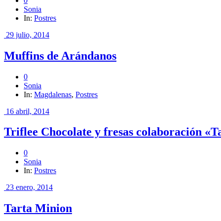
0
Sonia
In:
Postres
29 julio, 2014
Muffins de Arándanos
0
Sonia
In:
Magdalenas
,
Postres
16 abril, 2014
Triflee Chocolate y fresas colaboración «
0
Sonia
In:
Postres
23 enero, 2014
Tarta Minion