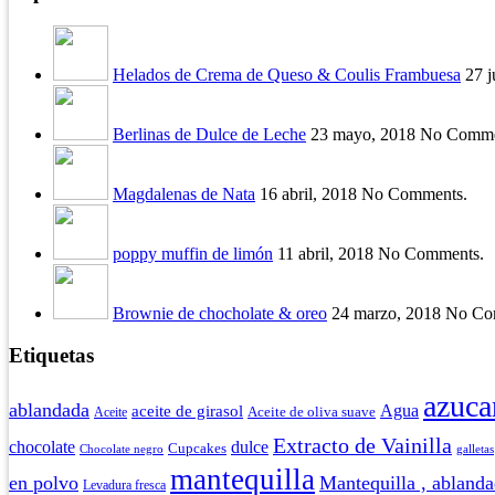
Helados de Crema de Queso & Coulis Frambuesa
27 
Berlinas de Dulce de Leche
23 mayo, 2018 No Comme
Magdalenas de Nata
16 abril, 2018 No Comments.
poppy muffin de limón
11 abril, 2018 No Comments.
Brownie de chocholate & oreo
24 marzo, 2018 No Co
Etiquetas
azuca
ablandada
Agua
aceite de girasol
Aceite
Aceite de oliva suave
Extracto de Vainilla
chocolate
dulce
Cupcakes
Chocolate negro
galletas
mantequilla
en polvo
Mantequilla , abland
Levadura fresca