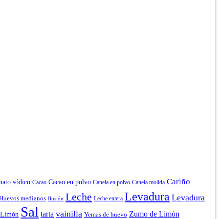
Cariño
nato sódico
Cacao en polvo
Cacao
Canela en polvo
Canela molida
Levadura
Leche
Levadura
Huevos medianos
Leche entera
Ilusión
Sal
vainilla
tarta
Zumo de Limón
e Limón
Yemas de huevo