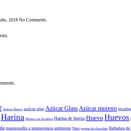
julio, 2018 No Comments.
nts.
mments.
r
Azúcar Glass
Azúcar moreno
azúcar glas
bicarbo
Azúcar blanco
Harina
Huevos
Huevo
Harina de fuerza
Harina con levadura
ada
mantequilla a temperatura ambiente
Ralladura d
Nata
pepitas de chocolate