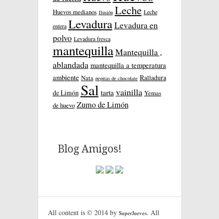
Leche
Huevos medianos
Leche
Ilusión
Levadura
Levadura en
entera
polvo
Levadura fresca
mantequilla
Mantequilla ,
ablandada
mantequilla a temperatura
ambiente
Ralladura
Nata
pepitas de chocolate
Sal
vainilla
tarta
de Limón
Yemas
Zumo de Limón
de huevo
Blog Amigos!
All content is © 2014 by
. All
SuperJueves