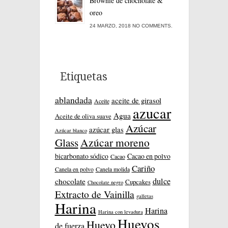
Brownie de chocholate &
oreo
24 MARZO, 2018 NO COMMENTS.
Etiquetas
ablandada
aceite de girasol
Aceite
azucar
Agua
Aceite de oliva suave
Azúcar
azúcar glas
Azúcar blanco
Azúcar moreno
Glass
bicarbonato sódico
Cacao en polvo
Cacao
Cariño
Canela en polvo
Canela molida
dulce
chocolate
Cupcakes
Chocolate negro
Extracto de Vainilla
galletas
Harina
Harina
Harina con levadura
Huevos
Huevo
de fuerza