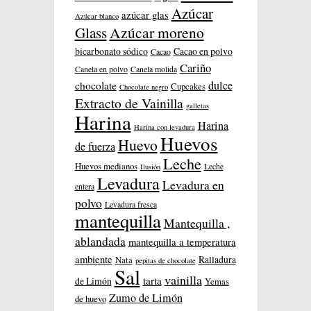
Azúcar
azúcar glas
Azúcar blanco
Azúcar moreno
Glass
bicarbonato sódico
Cacao en polvo
Cacao
Cariño
Canela en polvo
Canela molida
dulce
chocolate
Cupcakes
Chocolate negro
Extracto de Vainilla
galletas
Harina
Harina
Harina con levadura
Huevos
Huevo
de fuerza
Leche
Huevos medianos
Leche
Ilusión
Levadura
Levadura en
entera
polvo
Levadura fresca
mantequilla
Mantequilla ,
ablandada
mantequilla a temperatura
ambiente
Ralladura
Nata
pepitas de chocolate
Sal
vainilla
tarta
de Limón
Yemas
Zumo de Limón
de huevo