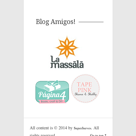
Blog Amigos!
All content is © 2014 by
. All
SuperJueves
rights reserved.
Go to top ↑