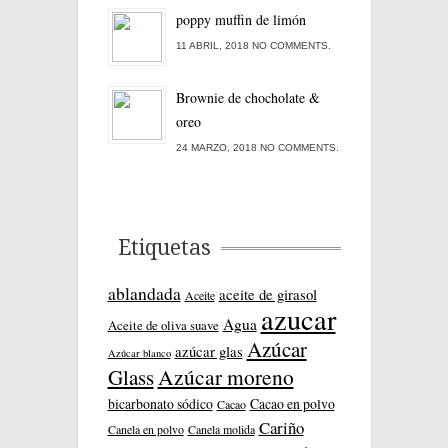
poppy muffin de limón
11 ABRIL, 2018 NO COMMENTS.
Brownie de chocholate &
oreo
24 MARZO, 2018 NO COMMENTS.
Etiquetas
ablandada
aceite de girasol
Aceite
azucar
Agua
Aceite de oliva suave
Azúcar
azúcar glas
Azúcar blanco
Azúcar moreno
Glass
bicarbonato sódico
Cacao en polvo
Cacao
Cariño
Canela en polvo
Canela molida