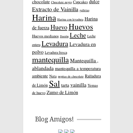
dulce
chocolate
Cupcakes
Chocolate negro
Extracto de Vainilla
galletas
Harina
Harina
Harina con levadura
Huevos
Huevo
de fuerza
Leche
Huevos medianos
Leche
Ilusión
Levadura
Levadura en
entera
polvo
Levadura fresca
mantequilla
Mantequilla ,
ablandada
mantequilla a temperatura
ambiente
Ralladura
Nata
pepitas de chocolate
Sal
vainilla
tarta
de Limón
Yemas
Zumo de Limón
de huevo
Blog Amigos!