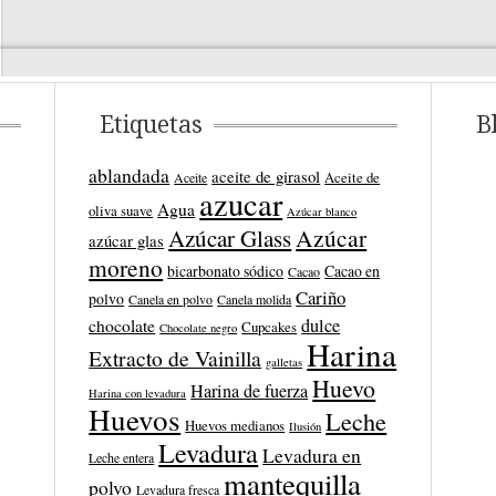
Etiquetas
B
ablandada
aceite de girasol
Aceite de
Aceite
azucar
Agua
oliva suave
Azúcar blanco
Azúcar
Azúcar Glass
azúcar glas
moreno
bicarbonato sódico
Cacao en
Cacao
Cariño
polvo
Canela en polvo
Canela molida
dulce
chocolate
Cupcakes
Chocolate negro
Harina
Extracto de Vainilla
galletas
Huevo
Harina de fuerza
Harina con levadura
Huevos
Leche
Huevos medianos
Ilusión
Levadura
Levadura en
Leche entera
mantequilla
polvo
Levadura fresca