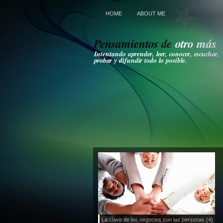
HOME
ABOUT ME
La clave de los negocios son las personas {4}