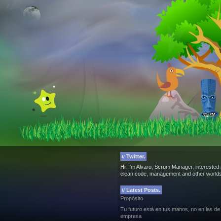
Twitter.
//
Hi, I'm Alvaro, Scrum Manager, interested 
clean code, management and other worlds
Latest Posts.
//
Propósito
Tu futuro está en tus manos, no en las de
empresa