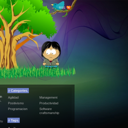
RSS
Categories.
//
in
Agilidad
Management
.
Positivismo
Productividad
Programacion
Software
craftsmanship
Tags.
//
 tu