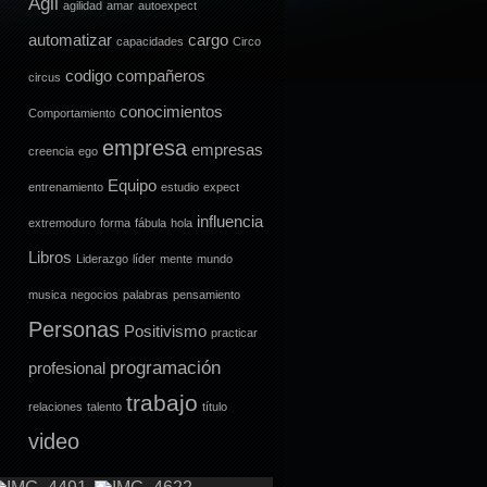
Agil
agilidad
amar
autoexpect
automatizar
cargo
capacidades
Circo
codigo
compañeros
circus
conocimientos
Comportamiento
empresa
empresas
creencia
ego
Equipo
entrenamiento
estudio
expect
influencia
extremoduro
forma
fábula
hola
Libros
Liderazgo
líder
mente
mundo
musica
negocios
palabras
pensamiento
Personas
Positivismo
practicar
programación
profesional
trabajo
relaciones
talento
título
video