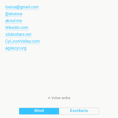
loaisa@gmail.com
@aloaisa
about.me
linkedin.com
slideshare.net
CyLiconValley.com
agilecyl.org
Volver arriba
Móvil
Escritorio